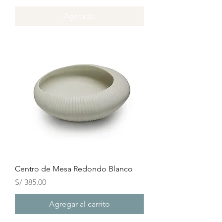
Agotado
Centro de Mesa Redondo Blanco
Precio
S/ 385.00
Agregar al carrito