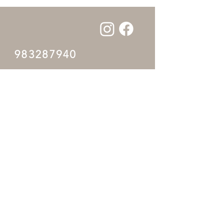
983287940
Inicio
Preguntas Frecuentes
Tienda Online
Política de la tienda
Nosotros
Para empresas
Contacto