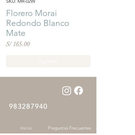
SKU: MR-02W
Florero Morai
Redondo Blanco
Mate
Precio
S/ 165.00
Agotado
983287940
Inicio
Preguntas Frecuentes