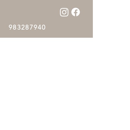
983287940
Inicio
Preguntas Frecuentes
Tienda Online
Política de la tienda
Nosotros
Para empresas
Contacto