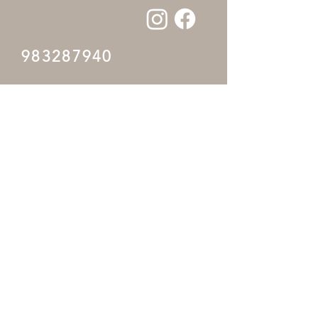
983287940
Inicio
Preguntas Frecuentes
Tienda Online
Política de la tienda
Nosotros
Para empresas
Contacto